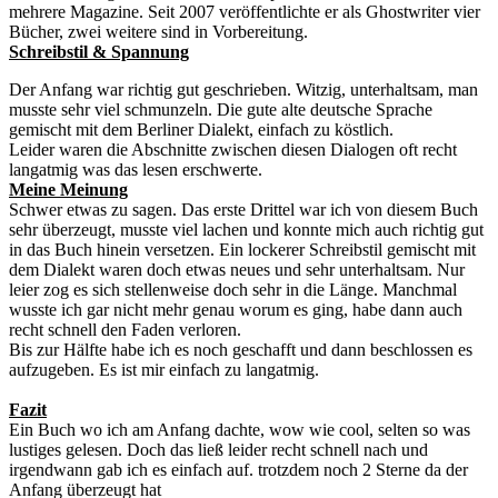
mehrere Magazine. Seit 2007 veröffentlichte er als Ghostwriter vier
Bücher, zwei weitere sind in Vorbereitung.
Schreibstil & Spannung
Der Anfang war richtig gut geschrieben. Witzig, unterhaltsam, man
musste sehr viel schmunzeln. Die gute alte deutsche Sprache
gemischt mit dem Berliner Dialekt, einfach zu köstlich.
Leider waren die Abschnitte zwischen diesen Dialogen oft recht
langatmig was das lesen erschwerte.
Meine Meinung
Schwer etwas zu sagen. Das erste Drittel war ich von diesem Buch
sehr überzeugt, musste viel lachen und konnte mich auch richtig gut
in das Buch hinein versetzen. Ein lockerer Schreibstil gemischt mit
dem Dialekt waren doch etwas neues und sehr unterhaltsam. Nur
leier zog es sich stellenweise doch sehr in die Länge. Manchmal
wusste ich gar nicht mehr genau worum es ging, habe dann auch
recht schnell den Faden verloren.
Bis zur Hälfte habe ich es noch geschafft und dann beschlossen es
aufzugeben. Es ist mir einfach zu langatmig.
Fazit
Ein Buch wo ich am Anfang dachte, wow wie cool, selten so was
lustiges gelesen. Doch das ließ leider recht schnell nach und
irgendwann gab ich es einfach auf. trotzdem noch 2 Sterne da der
Anfang überzeugt hat