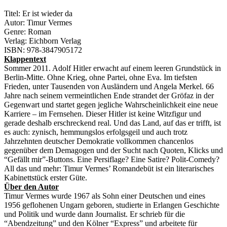
Titel: Er ist wieder da
Autor: Timur Vermes
Genre: Roman
Verlag: Eichborn Verlag
ISBN: 978-3847905172
Klappentext
Sommer 2011. Adolf Hitler erwacht auf einem leeren Grundstück in
Berlin-Mitte. Ohne Krieg, ohne Partei, ohne Eva. Im tiefsten
Frieden, unter Tausenden von Ausländern und Angela Merkel. 66
Jahre nach seinem vermeintlichen Ende strandet der Gröfaz in der
Gegenwart und startet gegen jegliche Wahrscheinlichkeit eine neue
Karriere – im Fernsehen. Dieser Hitler ist keine Witzfigur und
gerade deshalb erschreckend real. Und das Land, auf das er trifft, ist
es auch: zynisch, hemmungslos erfolgsgeil und auch trotz
Jahrzehnten deutscher Demokratie vollkommen chancenlos
gegenüber dem Demagogen und der Sucht nach Quoten, Klicks und
“Gefällt mir”-Buttons. Eine Persiflage? Eine Satire? Polit-Comedy?
All das und mehr: Timur Vermes’ Romandebüt ist ein literarisches
Kabinettstück erster Güte.
Über den Autor
Timur Vermes wurde 1967 als Sohn einer Deutschen und eines
1956 geflohenen Ungarn geboren, studierte in Erlangen Geschichte
und Politik und wurde dann Journalist. Er schrieb für die
“Abendzeitung” und den Kölner “Express” und arbeitete für