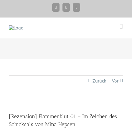
Zum
Facebook
Instagram
Twitter
Inhalt
springen
Zurück
Vor
Zeige
grösseres
[Rezension] Flammenblut 01 – Im Zeichen des
Bild
Schicksals von Mina Hepsen