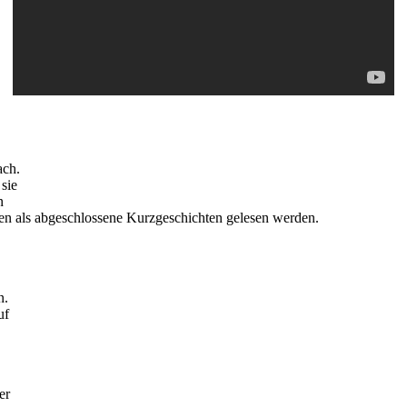
ach.
sie
n
en als abgeschlossene Kurzgeschichten gelesen werden.
n.
uf
er