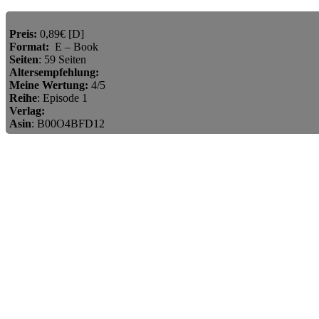
Preis:
0,89€ [D]
Format:
E – Book
Seiten
: 59 Seiten
Altersempfehlung:
Meine Wertung:
4/5
Reihe
: Episode 1
Verlag:
Asin
: B00O4BFD12