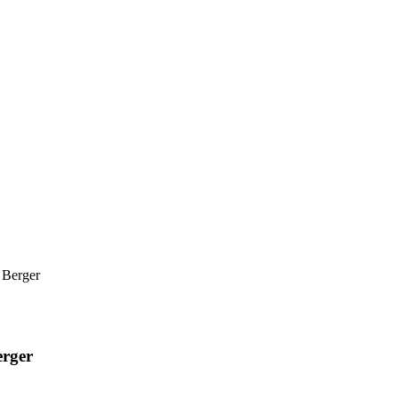
 Berger
erger