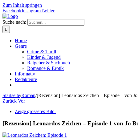
Zum Inhalt springen
Facebook
Instagram
Twitter
Suche nach:
Home
Genre
Crime & Thrill
Kinder & Jugend
Ratgeber & Sachbuch
Romance & Erotik
Informativ
Redakteure
Startseite
/
Roman
/
[Rezension] Leonardos Zeichen – Episode 1 von Jo
Zurück
Vor
Zeige grösseres Bild
[Rezension] Leonardos Zeichen – Episode 1 von Jo B