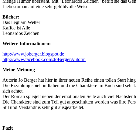
Menge Humor übersteht. Mit “Leonardos Zeichen” betritt sie das Gen
Liebesroman auf eine sehr gefühlvolle Weise.
Bücher:
Das liegt am Wetter
Kaffee ist Alle
Leonardos Zeichen
Weitere Informationen:
http://www.joberger.blogspot.de
http://www.facebook.com/JoBergerAutorin
Meine Meinung
Autorin Jo Berger hat hier in ihrer neuen Reihe einen tollen Start hin
Die Erzählung spielt in Italien und die Charaktere im Buch sind sehr 
sich achtet.
Der Roman spiegelt neben der emotionalen Seite auch viel Nächstenlieb
Die Charaktere sind zum Teil gut angeschnitten worden was ihre Pers
Stil und Verständnis sehr gut ausgearbeitet.
Fazit