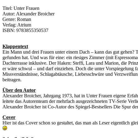
Titel: Unter Frauen
Autor: Alexander Broicher
Genre: Roman
Verlag: Atrium
ISBN: 9783855350537
Klappentext
Ein Mann und drei Frauen unter einem Dach – kann das gut gehen? Ti
gefunden hat. Und was für eine: ein riesiges Zimmer (mit Espressoma
Dachterrasse inklusive. Der Haken: Steffi, Lara und Marion, die Prinz
er wäre schwul – und darf einziehen. Doch die unter Vorspiegelung fal
Missverständnisse, Schlagabtäusche, Liebesschwüre und Verzweiflung
beitragen.
Über den Autor
Alexander Broicher, Jahrgang 1973, hat in Unter Frauen eigene Erfah
leitete das Autorenteam der mehrfach ausgezeichneten TV-Serie Verli
Alexander Broicher ist Co-Autor des Spiegel-Bestsellers Die Spur de
Cover
Hier ist das Cover schon so gestaltet, das man als Leser eigentlich g