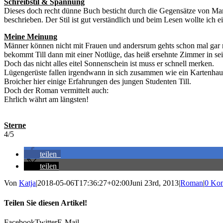
Schreibstil & Spannung
Dieses doch recht dünne Buch besticht durch die Gegensätze von Ma
beschrieben. Der Stil ist gut verständlich und beim Lesen wollte ich 
Meine Meinung
Männer können nicht mit Frauen und andersrum gehts schon mal gar 
bekommt Till dann mit einer Notlüge, das heiß ersehnte Zimmer in 
Doch das nicht alles eitel Sonnenschein ist muss er schnell merken.
Lügengerüste fallen irgendwann in sich zusammen wie ein Kartenhaus u
Broicher hier einige Erfahrungen des jungen Studenten Till.
Doch der Roman vermittelt auch:
Ehrlich währt am längsten!
Sterne
4/5
teilen
teilen
Von
Katja
|
2018-05-06T17:36:27+02:00
Juni 23rd, 2013
|
Roman
|
0 Ko
Teilen Sie diesen Artikel!
Facebook
Twitter
E-Mail