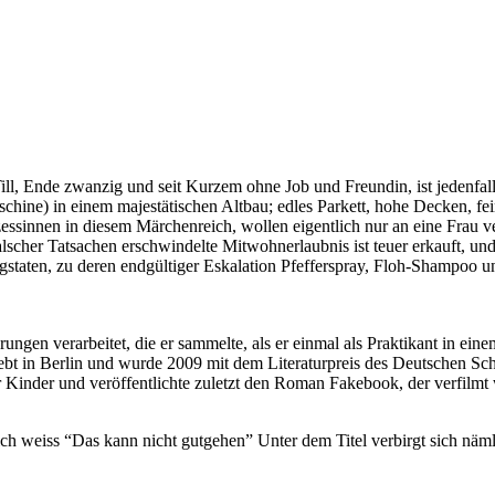
ll, Ende zwanzig und seit Kurzem ohne Job und Freundin, ist jedenfall
schine) in einem majestätischen Altbau; edles Parkett, hohe Decken, f
essinnen in diesem Märchenreich, wollen eigentlich nur an eine Frau ver
scher Tatsachen erschwindelte Mitwohnerlaubnis ist teuer erkauft, und s
staten, zu deren endgültiger Eskalation Pfefferspray, Floh-Shampoo u
rungen verarbeitet, die er sammelte, als er einmal als Praktikant in
ebt in Berlin und wurde 2009 mit dem Literaturpreis des Deutschen Sch
r Kinder und veröffentlichte zuletzt den Roman Fakebook, der verfilmt 
leich weiss “Das kann nicht gutgehen” Unter dem Titel verbirgt sich nä