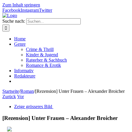
Zum Inhalt springen
Facebook
Instagram
Twitter
Suche nach:
Home
Genre
Crime & Thrill
Kinder & Jugend
Ratgeber & Sachbuch
Romance & Erotik
Informativ
Redakteure
Startseite
/
Roman
/
[Rezension] Unter Frauen – Alexander Broicher
Zurück
Vor
Zeige grösseres Bild
[Rezension] Unter Frauen – Alexander Broicher