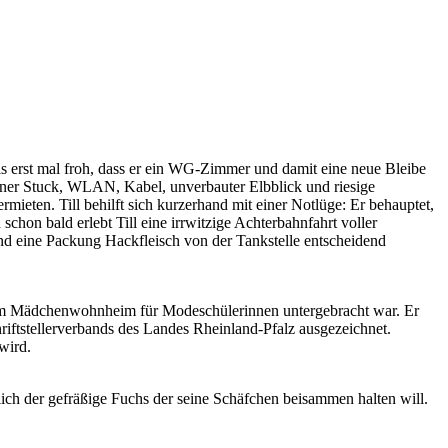
s erst mal froh, dass er ein WG-Zimmer und damit eine neue Bleibe
einer Stuck, WLAN, Kabel, unverbauter Elbblick und riesige
mieten. Till behilft sich kurzerhand mit einer Notlüge: Er behauptet,
chon bald erlebt Till eine irrwitzige Achterbahnfahrt voller
nd eine Packung Hackfleisch von der Tankstelle entscheidend
 einem Mädchenwohnheim für Modeschülerinnen untergebracht war. Er
riftstellerverbands des Landes Rheinland-Pfalz ausgezeichnet.
wird.
mlich der gefräßige Fuchs der seine Schäfchen beisammen halten will.