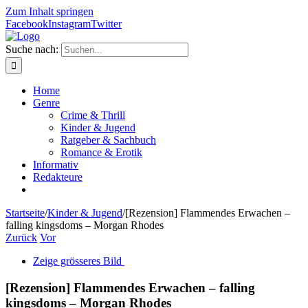
Zum Inhalt springen
Facebook
Instagram
Twitter
Suche nach:
Home
Genre
Crime & Thrill
Kinder & Jugend
Ratgeber & Sachbuch
Romance & Erotik
Informativ
Redakteure
Startseite
/
Kinder & Jugend
/
[Rezension] Flammendes Erwachen –
falling kingsdoms – Morgan Rhodes
Zurück
Vor
Zeige grösseres Bild
[Rezension] Flammendes Erwachen – falling
kingsdoms – Morgan Rhodes