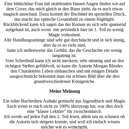
Eine bildschöne Frau mit strahlenden blauen Augen finden wir auf
dem Cover, das mich gleich in den Bann zieht, da es auch etwas
magisch ausschaut. Dazu kommt der Buchtitel im speziellen Druck,
das macht das optische Gesamtbild zu einem Highlight.
Rückblickend kann ich sagen das der Roman an sich sehr spannend
aufgebaut ist, auch wenn mir persönlich hier im 1. Teil zu wenig
Magie vorkommt.
Alle Handlungsstränge sind sehr gut durchdacht und in sich sinnig,
aber da es so viele sind,
hatte ich stellenweise das Gefühl, das die Geschichte ein wenig
langatmig ist.
Vom Schreibstil kann ich nicht meckern, sehr stimmig und an den
richtigen Stellen gefühlvoll, so kann die Autorin Morgan Rhodes
den Charakteren Leben einhauchen und mit einigen Details
ausgeschmückt bekommt man ein schönes Bild über die drei
grundverschiedenen Königreiche.
Meine Meinung
Ein toller Buchreihen Auftakt gemischt aus Jugendbuch und Magie.
Auch wenn er mich nicht zu 100% überzeugt hat, war dies doch
eine “klasse Lektüre” für zwischendurch.
Ich werde auf jeden Fall den 2. Teil lesen, allein um zu schauen ob
die Autorin sich steigern konnte, und weil ich einfach wissen
möchte wie es weitergeht.