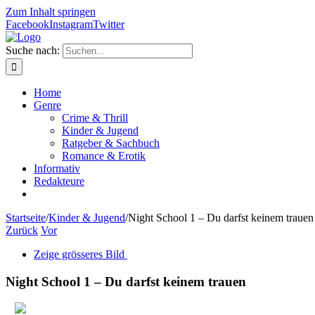
Zum Inhalt springen
Facebook
Instagram
Twitter
Suche nach:
Home
Genre
Crime & Thrill
Kinder & Jugend
Ratgeber & Sachbuch
Romance & Erotik
Informativ
Redakteure
Startseite
/
Kinder & Jugend
/
Night School 1 – Du darfst keinem trauen
Zurück
Vor
Zeige grösseres Bild
Night School 1 – Du darfst keinem trauen