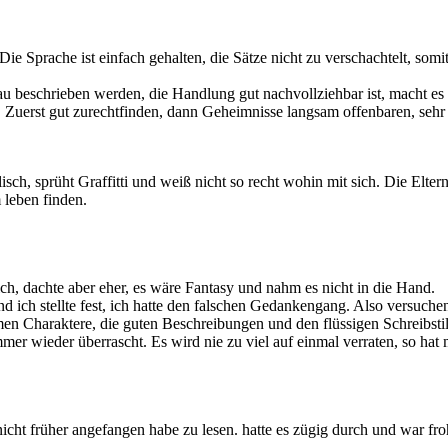
e Sprache ist einfach gehalten, die Sätze nicht zu verschachtelt, somit 
nau beschrieben werden, die Handlung gut nachvollziehbar ist, macht e
uerst gut zurechtfinden, dann Geheimnisse langsam offenbaren, sehr 
lisch, sprüht Graffitti und weiß nicht so recht wohin mit sich. Die Elt
 leben finden.
ch, dachte aber eher, es wäre Fantasy und nahm es nicht in die Hand.
ch stellte fest, ich hatte den falschen Gedankengang. Also versuchen
n Charaktere, die guten Beschreibungen und den flüssigen Schreibstil,
r wieder überrascht. Es wird nie zu viel auf einmal verraten, so ha
nicht früher angefangen habe zu lesen. hatte es zügig durch und war froh