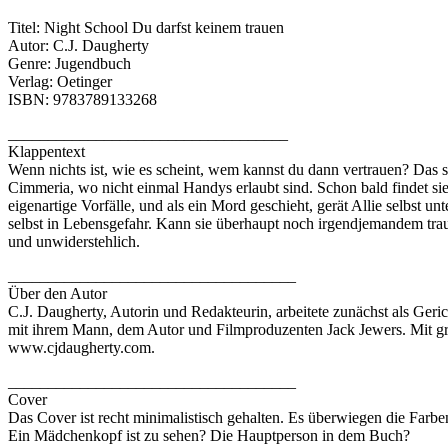
Titel: Night School Du darfst keinem trauen
Autor: C.J. Daugherty
Genre: Jugendbuch
Verlag: Oetinger
ISBN: 9783789133268
___________________________________
Klappentext
Wenn nichts ist, wie es scheint, wem kannst du dann vertrauen? Das sp
Cimmeria, wo nicht einmal Handys erlaubt sind. Schon bald findet si
eigenartige Vorfälle, und als ein Mord geschieht, gerät Allie selbst 
selbst in Lebensgefahr. Kann sie überhaupt noch irgendjemandem trau
und unwiderstehlich.
____________________________________
Über den Autor
C.J. Daugherty, Autorin und Redakteurin, arbeitete zunächst als Geri
mit ihrem Mann, dem Autor und Filmproduzenten Jack Jewers. Mit gro
www.cjdaugherty.com.
____________________________________
Cover
Das Cover ist recht minimalistisch gehalten. Es überwiegen die Farbe
Ein Mädchenkopf ist zu sehen? Die Hauptperson in dem Buch?