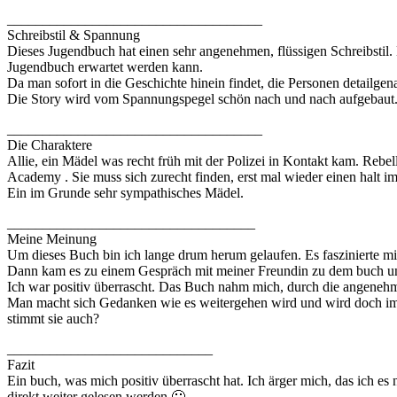
____________________________________
Schreibstil & Spannung
Dieses Jugendbuch hat einen sehr angenehmen, flüssigen Schreibstil. Di
Jugendbuch erwartet werden kann.
Da man sofort in die Geschichte hinein findet, die Personen detailge
Die Story wird vom Spannungspegel schön nach und nach aufgebaut. Z
____________________________________
Die Charaktere
Allie, ein Mädel was recht früh mit der Polizei in Kontakt kam. Rebel
Academy . Sie muss sich zurecht finden, erst mal wieder einen halt im
Ein im Grunde sehr sympathisches Mädel.
___________________________________
Meine Meinung
Um dieses Buch bin ich lange drum herum gelaufen. Es faszinierte mi
Dann kam es zu einem Gespräch mit meiner Freundin zu dem buch und i
Ich war positiv überrascht. Das Buch nahm mich, durch die angenehme
Man macht sich Gedanken wie es weitergehen wird und wird doch imme
stimmt sie auch?
_____________________________
Fazit
Ein buch, was mich positiv überrascht hat. Ich ärger mich, das ich es 
direkt weiter gelesen werden 🙂