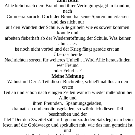
Zum Buch
Allie kehrt nach dem Brand und ihrer Verfolgungsjagd in London,
nach
Cimmeria zurück. Doch der Brand hat seine Spuren hinterlassen
und das nicht nur
auf den Wänden der Schule. Alle grübeln wie es soweit kommen
konnte und
arbeiten fieberhaft ab der Wiedereröffnung der Schule. Was keiner
ahnt… es
ist noch nicht vorbei und der Krieg fängt gerade erst an.
Überraschende
Nachrichten sorgen für weiteres Unheil….Wird Allie herausfinden
wer Freund
oder Feind ist?
Meine Meinung
Wahnsinn! Der 2. Teil dieser Buchreihe, schließt nahtlos an den
ersten
Teil an und schon nach einigen Zeilen war ich wieder mittendrin bei
Allie und
ihren Freunden. Spannungsgeladen,
dramatisch und emotionsgeladen, so würde ich diesen Teil
beschreiben und der
Titel “Der den Zweifel sät” trifft genau zu. Jeden Satz legt man beim
lesen auf die Goldwaage und spekuliert mit, wie das nun gemeint ist
und