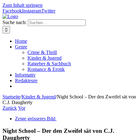
Zum Inhalt springen
Facebook
Instagram
Twitter
Suche nach:
Home
Genre
Crime & Thrill
Kinder & Jugend
Ratgeber & Sachbuch
Romance & Erotik
Informativ
Redakteure
Startseite
/
Kinder & Jugend
/
Night School – Der den Zweifel sät von
C.J. Daugherty
Zurück
Vor
Zeige grösseres Bild
Night School – Der den Zweifel sät von C.J.
Daugherty