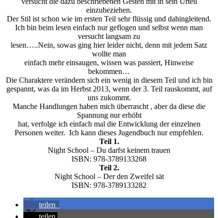
versucht die dazu beschriebenen Gesten mit in sein Urteil
einzubeziehen.
Der Stil ist schon wie im ersten Teil sehr flüssig und dahingleitend.
Ich bin beim lesen einfach nur geflogen und selbst wenn man
versucht langsam zu
lesen…..Nein, sowas ging hier leider nicht, denn mit jedem Satz
wollte man
einfach mehr einsaugen, wissen was passiert, Hinweise
bekommen…
Die Charaktere verändern sich ein wenig in diesem Teil und ich bin
gespannt, was da im Herbst 2013, wenn der 3. Teil rauskommt, auf
uns zukommt.
Manche Handlungen haben mich überrascht , aber da diese die
Spannung nur erhöht
hat, verfolge ich einfach mal die Entwicklung der einzelnen
Personen weiter. Ich kann dieses Jugendbuch nur empfehlen.
Teil 1.
Night School – Du darfst keinem trauen
ISBN: 978-3789133268
Teil 2.
Night School – Der den Zweifel sät
ISBN: 978-3789133282
teilen
teilen