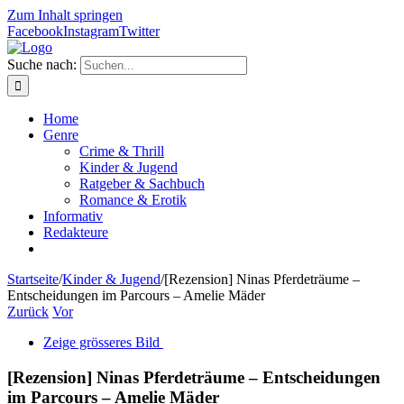
Zum Inhalt springen
Facebook
Instagram
Twitter
Suche nach:
Home
Genre
Crime & Thrill
Kinder & Jugend
Ratgeber & Sachbuch
Romance & Erotik
Informativ
Redakteure
Startseite
/
Kinder & Jugend
/
[Rezension] Ninas Pferdeträume –
Entscheidungen im Parcours – Amelie Mäder
Zurück
Vor
Zeige grösseres Bild
[Rezension] Ninas Pferdeträume – Entscheidungen
im Parcours – Amelie Mäder