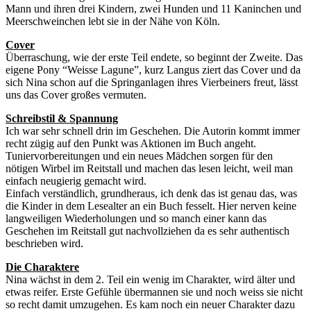
Mann und ihren drei Kindern, zwei Hunden und 11 Kaninchen und
Meerschweinchen lebt sie in der Nähe von Köln.
Cover
Überraschung, wie der erste Teil endete, so beginnt der Zweite. Das
eigene Pony “Weisse Lagune”, kurz Langus ziert das Cover und da
sich Nina schon auf die Springanlagen ihres Vierbeiners freut, lässt
uns das Cover großes vermuten.
Schreibstil & Spannung
Ich war sehr schnell drin im Geschehen. Die Autorin kommt immer
recht zügig auf den Punkt was Aktionen im Buch angeht.
Tuniervorbereitungen und ein neues Mädchen sorgen für den
nötigen Wirbel im Reitstall und machen das lesen leicht, weil man
einfach neugierig gemacht wird.
Einfach verständlich, grundheraus, ich denk das ist genau das, was
die Kinder in dem Lesealter an ein Buch fesselt. Hier nerven keine
langweiligen Wiederholungen und so manch einer kann das
Geschehen im Reitstall gut nachvollziehen da es sehr authentisch
beschrieben wird.
Die Charaktere
Nina wächst in dem 2. Teil ein wenig im Charakter, wird älter und
etwas reifer. Erste Gefühle übermannen sie und noch weiss sie nicht
so recht damit umzugehen. Es kam noch ein neuer Charakter dazu