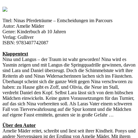
Titel: Ninas Pferdeträume – Entscheidungen im Parcours
Autor: Amelie Mäder
Genre: Kinderbuch ab 10 Jahren
Verlag: Gulliver
ISBN: 9783407742087
Klappentext
Nina und Langus – der Traum ist wahr geworden! Nina wird es
Yasmin zeigen und mit Langus die Springquadrille gewinnen, davon
sind Lara und Daniel überzeugt. Doch die Schimmelstute wirft ihre
Reiterin ab und Ninas Widersacherinnen lachen sich ins Fäustchen.
Überhaupt scheint sich die ganze Welt gegen Nina verschworen zu
haben: zu Hause gibt es Zoff, und Olivia, die Neue im Stall,
verdreht Daniel den Kopf. Selbst Lara lässt sich von dem hübschen
Mädchen einwickeln. Keine guten Voraussetzungen für das Turnier,
auf das sich Nina vorbereiten soll. Als Laras Vater einem schweren
Fall von Tierverwahrlosung auf die Spur kommt und die Mädchen
auf eigene Faust ermitteln, geraten sie in große Gefahr …
Über den Autor
Amelie Mäder reitet, schreibt und liest seit ihrer Kindheit. Ponys und
andere Nervensägen ist der Erstling von Amelie Mäder. Mit ihrem