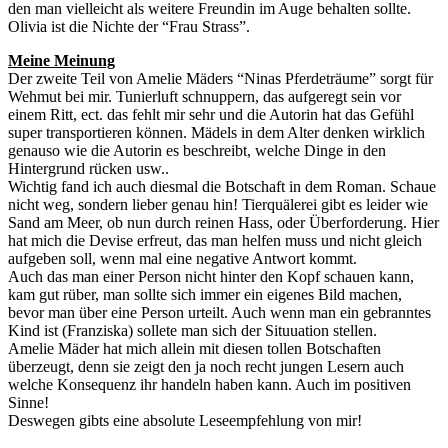
den man vielleicht als weitere Freundin im Auge behalten sollte.
Olivia ist die Nichte der “Frau Strass”.
Meine Meinung
Der zweite Teil von Amelie Mäders “Ninas Pferdeträume” sorgt für
Wehmut bei mir. Tunierluft schnuppern, das aufgeregt sein vor
einem Ritt, ect. das fehlt mir sehr und die Autorin hat das Gefühl
super transportieren können. Mädels in dem Alter denken wirklich
genauso wie die Autorin es beschreibt, welche Dinge in den
Hintergrund rücken usw..
Wichtig fand ich auch diesmal die Botschaft in dem Roman. Schaue
nicht weg, sondern lieber genau hin! Tierquälerei gibt es leider wie
Sand am Meer, ob nun durch reinen Hass, oder Überforderung. Hier
hat mich die Devise erfreut, das man helfen muss und nicht gleich
aufgeben soll, wenn mal eine negative Antwort kommt.
Auch das man einer Person nicht hinter den Kopf schauen kann,
kam gut rüber, man sollte sich immer ein eigenes Bild machen,
bevor man über eine Person urteilt. Auch wenn man ein gebranntes
Kind ist (Franziska) sollete man sich der Situuation stellen.
Amelie Mäder hat mich allein mit diesen tollen Botschaften
überzeugt, denn sie zeigt den ja noch recht jungen Lesern auch
welche Konsequenz ihr handeln haben kann. Auch im positiven
Sinne!
Deswegen gibts eine absolute Leseempfehlung von mir!