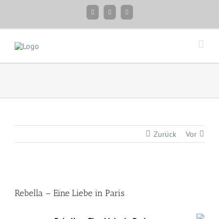
Zum
Facebook
Instagram
Twitter
Inhalt
springen
Zurück
Vor
Zeige
grösseres
Rebella – Eine Liebe in Paris
Bild