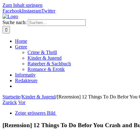
Zum Inhalt springen
Facebook
Instagram
Twitter
Suche nach:
Home
Genre
Crime & Thrill
Kinder & Jugend
Ratgeber & Sachbuch
Romance & Erotik
Informativ
Redakteure
Startseite
/
Kinder & Jugend
/
[Rezension] 12 Things To Do Befor You 
Zurück
Vor
Zeige grösseres Bild
[Rezension] 12 Things To Do Befor You Crash and B