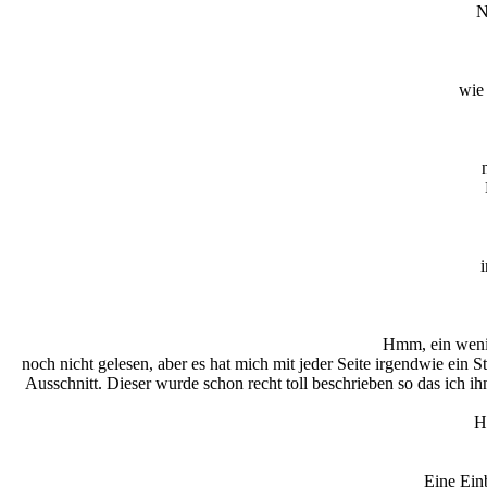
N
wie
i
Hmm, ein wenig
noch nicht gelesen, aber es hat mich mit jeder Seite irgendwie ein
Ausschnitt. Dieser wurde schon recht toll beschrieben so das ich i
He
Eine Einb