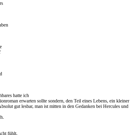
rs
aben
e
f
nd
bares hatte ich
onroman erwarten sollte sondern, den Teil eines Lebens, ein kleiner
Absolut gut lesbar, man ist mitten in den Gedanken bei Hercules und
ch.
cht fühlt.