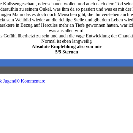
die Kulissengeschaut, oder schauen wollen und auch nach dem Tod sein
daraufhin zu seinem Onkel, was ihm da so passiert und was es mit der Li
m jungen Mann das es doch noch Menschen gibt, die ihn verstehen auc
ckt sein Weltbild wieder an die richtige Stelle und gibt dem Leben wied
araktere in Bezug auf Hercules mehr an Tiefe gewonnen hatten, war ich 
was aus allen wird.
 das Gefühl überhetzt zu sein und auch die vage Entwicklung der Charak
Normal ist eben langweilig
Absolute Empfehlung also von mir
5/5 Sternen
& Jugend
|
0 Kommentare