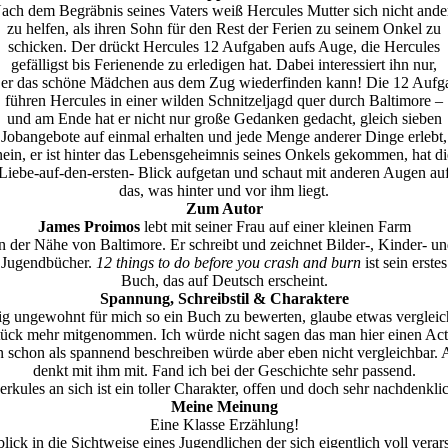
ach dem Begräbnis seines Vaters weiß Hercules Mutter sich nicht ande
zu helfen, als ihren Sohn für den Rest der Ferien zu seinem Onkel zu
schicken. Der drückt Hercules 12 Aufgaben aufs Auge, die Hercules
gefälligst bis Ferienende zu erledigen hat. Dabei interessiert ihn nur,
 er das schöne Mädchen aus dem Zug wiederfinden kann! Die 12 Aufg
führen Hercules in einer wilden Schnitzeljagd quer durch Baltimore –
und am Ende hat er nicht nur große Gedanken gedacht, gleich sieben
Jobangebote auf einmal erhalten und jede Menge anderer Dinge erlebt,
nein, er ist hinter das Lebensgeheimnis seines Onkels gekommen, hat di
Liebe-auf-den-ersten- Blick aufgetan und schaut mit anderen Augen au
das, was hinter und vor ihm liegt.
Zum Autor
James Proimos
lebt mit seiner Frau auf einer kleinen Farm
n der Nähe von Baltimore. Er schreibt und zeichnet Bilder-, Kinder- u
Jugendbücher.
12 things to do before you crash and burn
ist sein erstes
Buch, das auf Deutsch erscheint.
Spannung, Schreibstil & Charaktere
 ungewohnt für mich so ein Buch zu bewerten, glaube etwas vergleich
 Stück mehr mitgenommen. Ich würde nicht sagen das man hier einen Acti
hn schon als spannend beschreiben würde aber eben nicht vergleichbar. 
denkt mit ihm mit. Fand ich bei der Geschichte sehr passend.
rkules an sich ist ein toller Charakter, offen und doch sehr nachdenkli
Meine Meinung
Eine Klasse Erzählung!
lick in die Sichtweise eines Jugendlichen der sich eigentlich voll verars