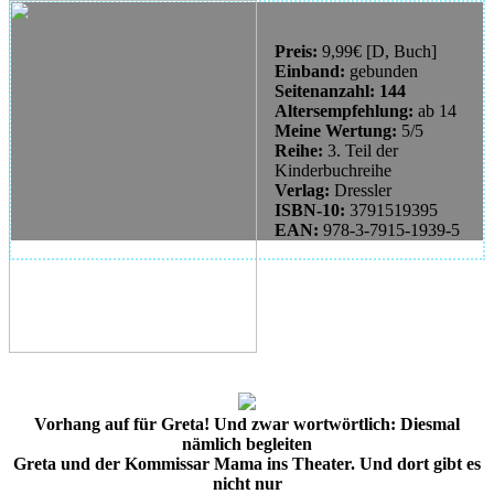
Preis:
9,99€ [D, Buch]
Einband:
gebunden
Seitenanzahl:
144
Altersempfehlung:
ab 14
Meine Wertung:
5/5
Reihe:
3. Teil der
Kinderbuchreihe
Verlag:
Dressler
ISBN-10:
3791519395
EAN:
978-3-7915-1939-5
Vorhang auf für Greta! Und zwar wortwörtlich: Diesmal
nämlich begleiten
Greta und der Kommissar Mama ins Theater. Und dort gibt es
nicht nur