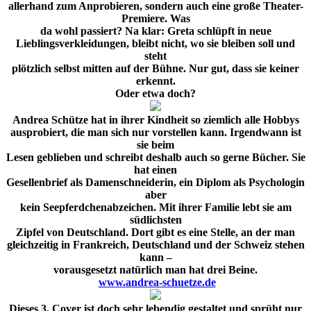
allerhand zum Anprobieren, sondern auch eine große Theater-
Premiere. Was
da wohl passiert? Na klar: Greta schlüpft in neue
Lieblingsverkleidungen, bleibt nicht, wo sie bleiben soll und
steht
plötzlich selbst mitten auf der Bühne. Nur gut, dass sie keiner
erkennt.
Oder etwa doch?
Andrea Schütze hat in ihrer Kindheit so ziemlich alle Hobbys
ausprobiert, die man sich nur vorstellen kann. Irgendwann ist
sie beim
Lesen geblieben und schreibt deshalb auch so gerne Bücher. Sie
hat einen
Gesellenbrief als Damenschneiderin, ein Diplom als Psychologin
aber
kein Seepferdchenabzeichen. Mit ihrer Familie lebt sie am
südlichsten
Zipfel von Deutschland. Dort gibt es eine Stelle, an der man
gleichzeitig in Frankreich, Deutschland und der Schweiz stehen
kann –
vorausgesetzt natürlich man hat drei Beine.
www.andrea-schuetze.de
Dieses 3. Cover ist doch sehr lebendig gestaltet und sprüht nur