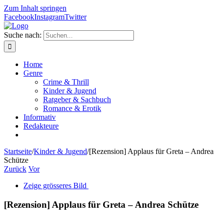
Zum Inhalt springen
Facebook
Instagram
Twitter
Suche nach:
Home
Genre
Crime & Thrill
Kinder & Jugend
Ratgeber & Sachbuch
Romance & Erotik
Informativ
Redakteure
Startseite
/
Kinder & Jugend
/
[Rezension] Applaus für Greta – Andrea
Schütze
Zurück
Vor
Zeige grösseres Bild
[Rezension] Applaus für Greta – Andrea Schütze