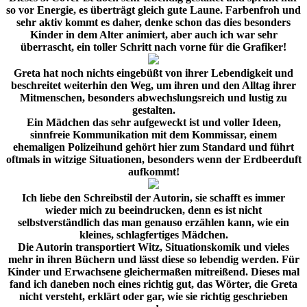
so vor Energie, es überträgt gleich gute Laune. Farbenfroh und
sehr aktiv kommt es daher, denke schon das dies besonders
Kinder in dem Alter animiert, aber auch ich war sehr
überrascht, ein toller Schritt nach vorne für die Grafiker!
Greta hat noch nichts eingebüßt von ihrer Lebendigkeit und
beschreitet weiterhin den Weg, um ihren und den Alltag ihrer
Mitmenschen, besonders abwechslungsreich und lustig zu
gestalten.
Ein Mädchen das sehr aufgeweckt ist und voller Ideen,
sinnfreie Kommunikation mit dem Kommissar, einem
ehemaligen Polizeihund gehört hier zum Standard und führt
oftmals in witzige Situationen, besonders wenn der Erdbeerduft
aufkommt!
Ich liebe den Schreibstil der Autorin, sie schafft es immer
wieder mich zu beeindrucken, denn es ist nicht
selbstverständlich das man genauso erzählen kann, wie ein
kleines, schlagfertiges Mädchen.
Die Autorin transportiert Witz, Situationskomik und vieles
mehr in ihren Büchern und lässt diese so lebendig werden. Für
Kinder und Erwachsene gleichermaßen mitreißend. Dieses mal
fand ich daneben noch eines richtig gut, das Wörter, die Greta
nicht versteht, erklärt oder gar, wie sie richtig geschrieben