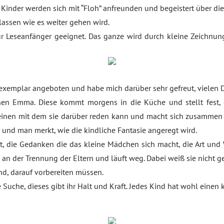
Kinder werden sich mit “Floh” anfreunden und begeistert über die
 lassen wie es weiter gehen wird.
 für Leseanfänger geeignet. Das ganze wird durch kleine Zeichn
exemplar angeboten und habe mich darüber sehr gefreut, vielen Da
inen Emma. Diese kommt morgens in die Küche und stellt fest, d
inen mit dem sie darüber reden kann und macht sich zusammen mi
 und man merkt, wie die kindliche Fantasie angeregt wird.
, die Gedanken die das kleine Mädchen sich macht, die Art und We
st an der Trennung der Eltern und läuft weg. Dabei weiß sie nicht ge
nd, darauf vorbereiten müssen.
Suche, dieses gibt ihr Halt und Kraft. Jedes Kind hat wohl einen 