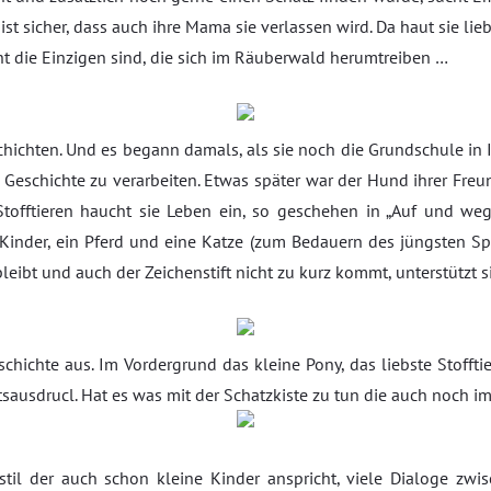
 ist sicher, dass auch ihre Mama sie verlassen wird. Da haut sie lieb
cht die Einzigen sind, die sich im Räuberwald herumtreiben …
hichten. Und es begann damals, als sie noch die Grundschule in I
r Geschichte zu verarbeiten. Etwas später war der Hund ihrer Freun
Stofftieren haucht sie Leben ein, so geschehen in „Auf und weg!“
rei Kinder, ein Pferd und eine Katze (zum Bedauern des jüngsten S
eibt und auch der Zeichenstift nicht zu kurz kommt, unterstützt s
chichte aus. Im Vordergrund das kleine Pony, das liebste Stoffti
ausdrucl. Hat es was mit der Schatzkiste zu tun die auch noch im 
stil der auch schon kleine Kinder anspricht, viele Dialoge z