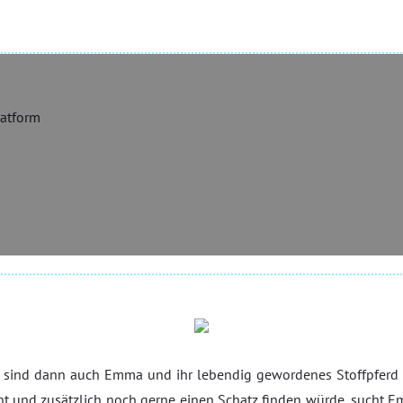
latform
sind dann auch Emma und ihr lebendig gewordenes Stoffpferd F
t und zusätzlich noch gerne einen Schatz finden würde, sucht 