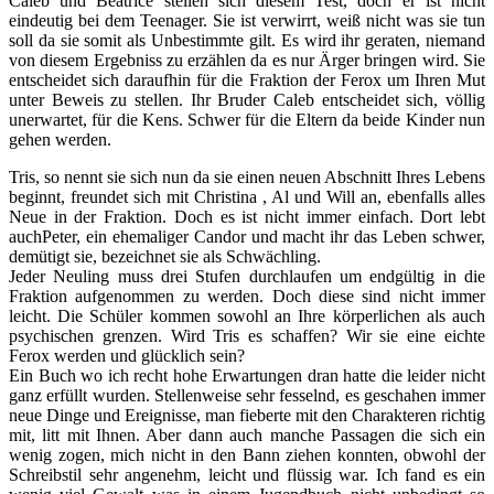
Caleb und Beatrice stellen sich diesem Test, doch er ist nicht
eindeutig bei dem Teenager. Sie ist verwirrt, weiß nicht was sie tun
soll da sie somit als Unbestimmte gilt. Es wird ihr geraten, niemand
von diesem Ergebniss zu erzählen da es nur Ärger bringen wird. Sie
entscheidet sich daraufhin für die Fraktion der Ferox um Ihren Mut
unter Beweis zu stellen. Ihr Bruder Caleb entscheidet sich, völlig
unerwartet, für die Kens. Schwer für die Eltern da beide Kinder nun
gehen werden.
Tris, so nennt sie sich nun da sie einen neuen Abschnitt Ihres Lebens
beginnt, freundet sich mit Christina , Al und Will an, ebenfalls alles
Neue in der Fraktion. Doch es ist nicht immer einfach. Dort lebt
auchPeter, ein ehemaliger Candor und macht ihr das Leben schwer,
demütigt sie, bezeichnet sie als Schwächling.
Jeder Neuling muss drei Stufen durchlaufen um endgültig in die
Fraktion aufgenommen zu werden. Doch diese sind nicht immer
leicht. Die Schüler kommen sowohl an Ihre körperlichen als auch
psychischen grenzen. Wird Tris es schaffen? Wir sie eine eichte
Ferox werden und glücklich sein?
Ein Buch wo ich recht hohe Erwartungen dran hatte die leider nicht
ganz erfüllt wurden. Stellenweise sehr fesselnd, es geschahen immer
neue Dinge und Ereignisse, man fieberte mit den Charakteren richtig
mit, litt mit Ihnen. Aber dann auch manche Passagen die sich ein
wenig zogen, mich nicht in den Bann ziehen konnten, obwohl der
Schreibstil sehr angenehm, leicht und flüssig war. Ich fand es ein