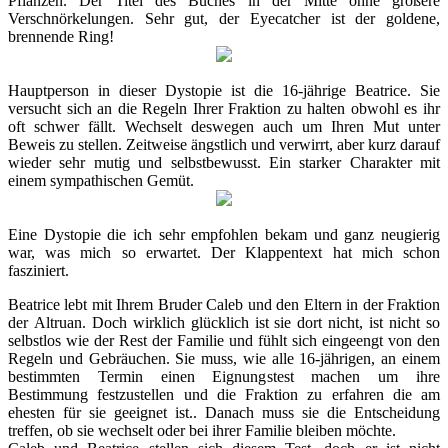
Pflanzen. Der Titel des Buches in der Mitte ohne größere
Verschnörkelungen. Sehr gut, der Eyecatcher ist der goldene,
brennende Ring!
Hauptperson in dieser Dystopie ist die 16-jährige Beatrice. Sie
versucht sich an die Regeln Ihrer Fraktion zu halten obwohl es ihr
oft schwer fällt. Wechselt deswegen auch um Ihren Mut unter
Beweis zu stellen. Zeitweise ängstlich und verwirrt, aber kurz darauf
wieder sehr mutig und selbstbewusst. Ein starker Charakter mit
einem sympathischen Gemüt.
Eine Dystopie die ich sehr empfohlen bekam und ganz neugierig
war, was mich so erwartet. Der Klappentext hat mich schon
fasziniert.
Beatrice lebt mit Ihrem Bruder Caleb und den Eltern in der Fraktion
der Altruan. Doch wirklich glücklich ist sie dort nicht, ist nicht so
selbstlos wie der Rest der Familie und fühlt sich eingeengt von den
Regeln und Gebräuchen. Sie muss, wie alle 16-jährigen, an einem
bestimmten Termin einen Eignungstest machen um ihre
Bestimmung festzustellen und die Fraktion zu erfahren die am
ehesten für sie geeignet ist.. Danach muss sie die Entscheidung
treffen, ob sie wechselt oder bei ihrer Familie bleiben möchte.