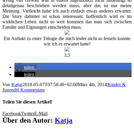
wenig viel Gewalt was in einem Jugendbuch nicht unbedingt so
detailgenau beschrieben werden muss, aber das ist nur meine
Meinung. Vielleicht habe ich auch einfach etwas anderes erwartet.
Die Story dahinter ist schon interessant, hoffentlich wird es im
wirklichen Leben nicht so weit kommen das man sich zwischen
Familie und Eignungen entscheiden muss.
Ein Auftakt zu einer Trilogie die mich leider nicht so fesseln konnte
wie ich es erwartet hatte!
3,5
teilen
teilen
Von
Katja
|
2018-05-07T07:58:49+02:00
März 4th, 2014
|
Kinder &
Jugend
|
0 Kommentare
Teilen Sie diesen Artikel!
Facebook
Twitter
E-Mail
Über den Autor:
Katja