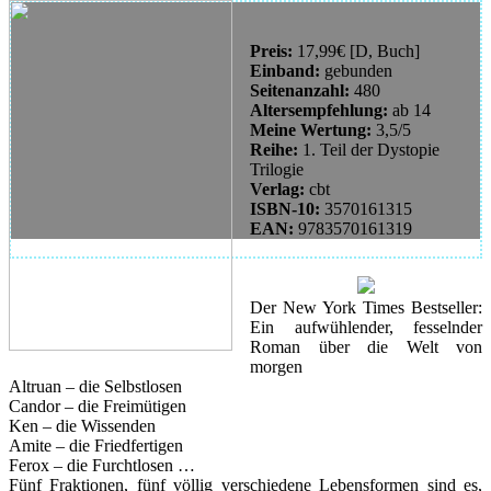
Preis:
17,99€ [D, Buch]
Einband:
gebunden
Seitenanzahl:
480
Altersempfehlung:
ab 14
Meine Wertung:
3,5/5
Reihe:
1. Teil der Dystopie
Trilogie
Verlag:
cbt
ISBN-10:
3570161315
EAN:
9783570161319
Der New York Times Bestseller:
Ein aufwühlender, fesselnder
Roman über die Welt von
morgen
Altruan – die Selbstlosen
Candor – die Freimütigen
Ken – die Wissenden
Amite – die Friedfertigen
Ferox – die Furchtlosen …
Fünf Fraktionen, fünf völlig verschiedene Lebensformen sind es,