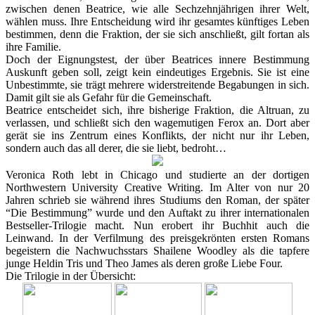
zwischen denen Beatrice, wie alle Sechzehnjährigen ihrer Welt,
wählen muss. Ihre Entscheidung wird ihr gesamtes künftiges Leben
bestimmen, denn die Fraktion, der sie sich anschließt, gilt fortan als
ihre Familie.
Doch der Eignungstest, der über Beatrices innere Bestimmung
Auskunft geben soll, zeigt kein eindeutiges Ergebnis. Sie ist eine
Unbestimmte, sie trägt mehrere widerstreitende Begabungen in sich.
Damit gilt sie als Gefahr für die Gemeinschaft.
Beatrice entscheidet sich, ihre bisherige Fraktion, die Altruan, zu
verlassen, und schließt sich den wagemutigen Ferox an. Dort aber
gerät sie ins Zentrum eines Konflikts, der nicht nur ihr Leben,
sondern auch das all derer, die sie liebt, bedroht…
Veronica Roth lebt in Chicago und studierte an der dortigen
Northwestern University Creative Writing. Im Alter von nur 20
Jahren schrieb sie während ihres Studiums den Roman, der später
“Die Bestimmung” wurde und den Auftakt zu ihrer internationalen
Bestseller-Trilogie macht. Nun erobert ihr Buchhit auch die
Leinwand. In der Verfilmung des preisgekrönten ersten Romans
begeistern die Nachwuchsstars Shailene Woodley als die tapfere
junge Heldin Tris und Theo James als deren große Liebe Four.
Die Trilogie in der Übersicht: