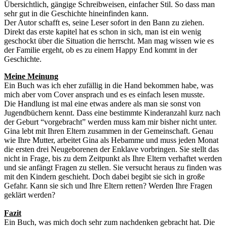
Übersichtlich, gängige Schreibweisen, einfacher Stil. So dass man
sehr gut in die Geschichte hineinfinden kann.
Der Autor schafft es, seine Leser sofort in den Bann zu ziehen.
Direkt das erste kapitel hat es schon in sich, man ist ein wenig
geschockt über die Situation die herrscht. Man mag wissen wie es
der Familie ergeht, ob es zu einem Happy End kommt in der
Geschichte.
Meine Meinung
Ein Buch was ich eher zufällig in die Hand bekommen habe, was
mich aber vom Cover ansprach und es es einfach lesen musste.
Die Handlung ist mal eine etwas andere als man sie sonst von
Jugendbüchern kennt. Dass eine bestimmte Kinderanzahl kurz nach
der Geburt “vorgebracht” werden muss kam mir bisher nicht unter.
Gina lebt mit Ihren Eltern zusammen in der Gemeinschaft. Genau
wie Ihre Mutter, arbeitet Gina als Hebamme und muss jeden Monat
die ersten drei Neugeborenen der Enklave vorbringen. Sie stellt das
nicht in Frage, bis zu dem Zeitpunkt als Ihre Eltern verhaftet werden
und sie anfängt Fragen zu stellen. Sie versucht heraus zu finden was
mit den Kindern geschieht. Doch dabei begibt sie sich in große
Gefahr. Kann sie sich und Ihre Eltern retten? Werden Ihre Fragen
geklärt werden?
Fazit
Ein Buch, was mich doch sehr zum nachdenken gebracht hat. Die