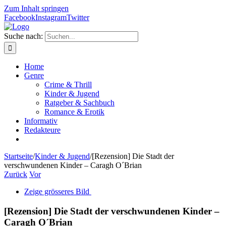
Zum Inhalt springen
Facebook
Instagram
Twitter
Suche nach:
Home
Genre
Crime & Thrill
Kinder & Jugend
Ratgeber & Sachbuch
Romance & Erotik
Informativ
Redakteure
Startseite
/
Kinder & Jugend
/
[Rezension] Die Stadt der
verschwundenen Kinder – Caragh O´Brian
Zurück
Vor
Zeige grösseres Bild
[Rezension] Die Stadt der verschwundenen Kinder –
Caragh O´Brian