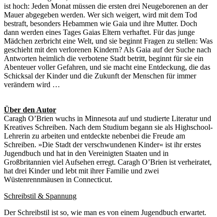
ist hoch: Jeden Monat müssen die ersten drei Neugeborenen an der
Mauer abgegeben werden. Wer sich weigert, wird mit dem Tod
bestraft, besonders Hebammen wie Gaia und ihre Mutter. Doch
dann werden eines Tages Gaias Eltern verhaftet. Für das junge
Mädchen zerbricht eine Welt, und sie beginnt Fragen zu stellen: Was
geschieht mit den verlorenen Kindern? Als Gaia auf der Suche nach
Antworten heimlich die verbotene Stadt betritt, beginnt für sie ein
Abenteuer voller Gefahren, und sie macht eine Entdeckung, die das
Schicksal der Kinder und die Zukunft der Menschen für immer
verändern wird …
Über den Autor
Caragh O’Brien wuchs in Minnesota auf und studierte Literatur und
Kreatives Schreiben. Nach dem Studium begann sie als Highschool-
Lehrerin zu arbeiten und entdeckte nebenbei die Freude am
Schreiben. »Die Stadt der verschwundenen Kinder« ist ihr erstes
Jugendbuch und hat in den Vereinigten Staaten und in
Großbritannien viel Aufsehen erregt. Caragh O’Brien ist verheiratet,
hat drei Kinder und lebt mit ihrer Familie und zwei
Wüstenrennmäusen in Connecticut.
Schreibstil & Spannung
Der Schreibstil ist so, wie man es von einem Jugendbuch erwartet.