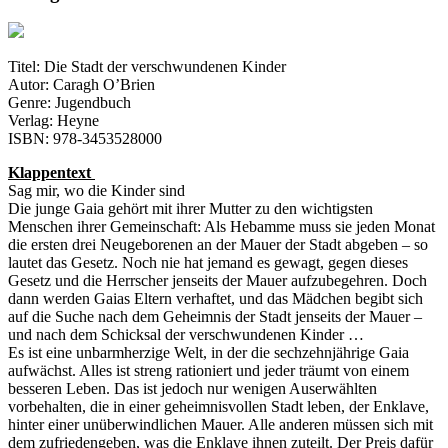
Titel: Die Stadt der verschwundenen Kinder
Autor: Caragh O’Brien
Genre: Jugendbuch
Verlag: Heyne
ISBN: 978-3453528000
Klappentext
Sag mir, wo die Kinder sind
Die junge Gaia gehört mit ihrer Mutter zu den wichtigsten
Menschen ihrer Gemeinschaft: Als Hebamme muss sie jeden Monat
die ersten drei Neugeborenen an der Mauer der Stadt abgeben – so
lautet das Gesetz. Noch nie hat jemand es gewagt, gegen dieses
Gesetz und die Herrscher jenseits der Mauer aufzubegehren. Doch
dann werden Gaias Eltern verhaftet, und das Mädchen begibt sich
auf die Suche nach dem Geheimnis der Stadt jenseits der Mauer –
und nach dem Schicksal der verschwundenen Kinder …
Es ist eine unbarmherzige Welt, in der die sechzehnjährige Gaia
aufwächst. Alles ist streng rationiert und jeder träumt von einem
besseren Leben. Das ist jedoch nur wenigen Auserwählten
vorbehalten, die in einer geheimnisvollen Stadt leben, der Enklave,
hinter einer unüberwindlichen Mauer. Alle anderen müssen sich mit
dem zufriedengeben, was die Enklave ihnen zuteilt. Der Preis dafür