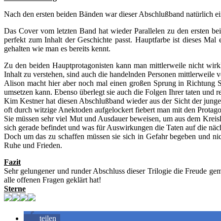
Nach den ersten beiden Bänden war dieser Abschlußband natürlich ein
Das Cover vom letzten Band hat wieder Parallelen zu den ersten bei
perfekt zum Inhalt der Geschichte passt. Hauptfarbe ist dieses M
gehalten wie man es bereits kennt.
Zu den beiden Hauptprotagonisten kann man mittlerweile nicht wirkl
Inhalt zu verstehen, sind auch die handelnden Personen mittlerweile ve
Alison macht hier aber noch mal einen großen Sprung in Richtung Se
umsetzen kann. Ebenso überlegt sie auch die Folgen Ihrer taten und re
Kim Kestner hat diesen Abschlußband wieder aus der Sicht der jungen
oft durch witzige Anektoden aufgelockert fiebert man mit den Protago
Sie müssen sehr viel Mut und Ausdauer beweisen, um aus dem Kreisla
sich gerade befindet und was für Auswirkungen die Taten auf die näc
Doch um das zu schaffen müssen sie sich in Gefahr begeben und nic
Ruhe und Frieden.
Fazit
Sehr gelungener und runder Abschluss dieser Trilogie die Freude ge
alle offenen Fragen geklärt hat!
Sterne
teilen