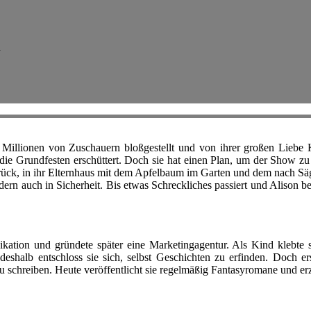
n
 Millionen von Zuschauern bloßgestellt und von ihrer großen Liebe Ka
n die Grundfesten erschüttert. Doch sie hat einen Plan, um der Show 
urück, in ihr Elternhaus mit dem Apfelbaum im Garten und dem nach Sä
ern auch in Sicherheit. Bis etwas Schreckliches passiert und Alison beg
ation und gründete später eine Marketingagentur. Als Kind klebte si
eshalb entschloss sie sich, selbst Geschichten zu erfinden. Doch e
n zu schreiben. Heute veröffentlicht sie regelmäßig Fantasyromane und