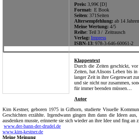
Preis:
3,99€ [D]
Format:
E Book
Seiten
: 371Seiten
Altersempfehlung:
ab 14 Jahre
Meine Wertung:
4/5
Reihe
: Teil 3 / Zeitrausch
Verlag:
Impress
ISBN-13
: 978-3-646-60061-2
Klappentext
Durch die Zeiten geschickt, vor
Zeiten, hat Alisons Leben bis i
langer Zeit in ihre Gegenwart z
und sie nicht nur zusammen, sond
für immer beenden müssen…
Autor
Kim Kestner, geboren 1975 in Gifhorn, studierte Visuelle Kommunik
Geschichten erzählte. Irgendwann gingen ihm dann die Ideen aus, d
ausdenken musste, erinnerte sie sich wieder an ihre Idee und fing a
www.der-bann-der-drudel.de
www.kim-kestner.de
Meine Meinung