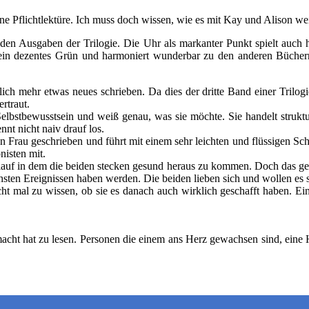
e Pflichtlektüre. Ich muss doch wissen, wie es mit Kay und Alison wei
den Ausgaben der Trilogie. Die Uhr als markanter Punkt spielt auch hi
al ein dezentes Grün und harmoniert wunderbar zu den anderen Bücher
ich mehr etwas neues schrieben. Da dies der dritte Band einer Trilogi
rtraut.
lbstbewusstsein und weiß genau, was sie möchte. Sie handelt struktu
nnt nicht naiv drauf los.
 Frau geschrieben und führt mit einem sehr leichten und flüssigen Schr
nisten mit.
uf in dem die beiden stecken gesund heraus zu kommen. Doch das gestal
hsten Ereignissen haben werden. Die beiden lieben sich und wollen es
ht mal zu wissen, ob sie es danach auch wirklich geschafft haben. Ei
macht hat zu lesen. Personen die einem ans Herz gewachsen sind, eine