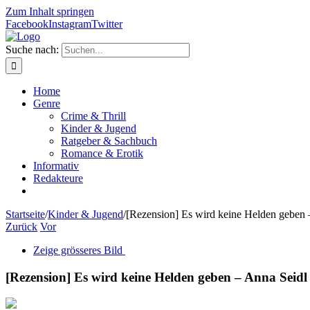
Zum Inhalt springen
Facebook
Instagram
Twitter
Suche nach:
Home
Genre
Crime & Thrill
Kinder & Jugend
Ratgeber & Sachbuch
Romance & Erotik
Informativ
Redakteure
Startseite
/
Kinder & Jugend
/
[Rezension] Es wird keine Helden geben 
Zurück
Vor
Zeige grösseres Bild
[Rezension] Es wird keine Helden geben – Anna Seidl