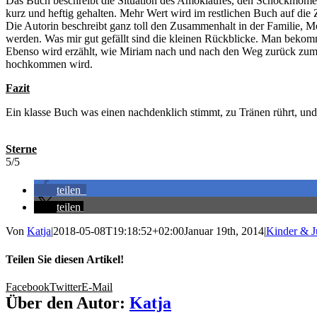
Das Buch beschreibt die Situation des Amoklaufes, den Schockmoment,
kurz und heftig gehalten. Mehr Wert wird im restlichen Buch auf die 
Die Autorin beschreibt ganz toll den Zusammenhalt in der Familie, M
werden. Was mir gut gefällt sind die kleinen Rückblicke. Man bekom
Ebenso wird erzählt, wie Miriam nach und nach den Weg zurück zum A
hochkommen wird.
Fazit
Ein klasse Buch was einen nachdenklich stimmt, zu Tränen rührt, und
Sterne
5/5
teilen
teilen
Von
Katja
|
2018-05-08T19:18:52+02:00
Januar 19th, 2014
|
Kinder & 
Teilen Sie diesen Artikel!
Facebook
Twitter
E-Mail
Über den Autor:
Katja