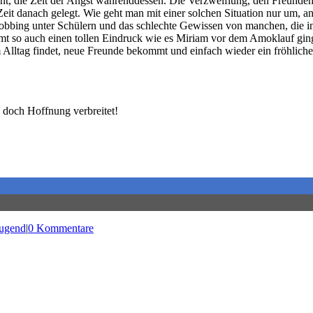
 die Zeit der Angst währenddessen. Die Verzweiflung, den Freunden ni
Zeit danach gelegt. Wie geht man mit einer solchen Situation nur um, a
obbing unter Schülern und das schlechte Gewissen von manchen, die in 
mt so auch einen tollen Eindruck wie es Miriam vor dem Amoklauf ging
lltag findet, neue Freunde bekommt und einfach wieder ein fröhliches 
 doch Hoffnung verbreitet!
Jugend
|
0 Kommentare