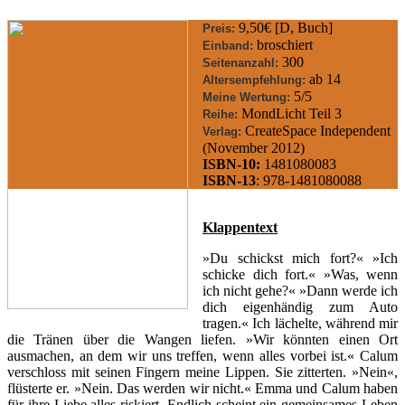
9,50€ [D, Buch]
Preis:
broschiert
Einband:
300
Seitenanzahl:
ab 14
Altersempfehlung:
5/5
Meine Wertung:
MondLicht Teil 3
Reihe:
CreateSpace Independent
Verlag:
(November 2012)
ISBN-10:
1481080083
ISBN-13
: 978-1481080088
Klappentext
»Du schickst mich fort?« »Ich
schicke dich fort.« »Was, wenn
ich nicht gehe?« »Dann werde ich
dich eigenhändig zum Auto
tragen.« Ich lächelte, während mir
die Tränen über die Wangen liefen. »Wir könnten einen Ort
ausmachen, an dem wir uns treffen, wenn alles vorbei ist.« Calum
verschloss mit seinen Fingern meine Lippen. Sie zitterten. »Nein«,
flüsterte er. »Nein. Das werden wir nicht.« Emma und Calum haben
für ihre Liebe alles riskiert. Endlich scheint ein gemeinsames Leben