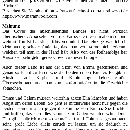
gehen um den größten Schatz der Menschheit zu schützen – unsere
Bücher?
Besuchen Sie Marah auf: https://www.facebook.com/marahwoolf.de
https://www.marahwoolf.com
Meinung
Das Cover des abschließenden Bandes ist nicht wirklich
überraschend. Abgesehen von der Farbe, die dieses mal ein schöner
weinrot Ton ist hat sich nichts verändert. Das einzige was ich ein
klein wenig schade finde ist, das man von vorne nicht erkennt,
welchen teil man in der Hand hält. Also von der Reihenfolge her.
Ansonsten sehr gelungenes Cover zu dieser Trilogie.
Auch dieser Band ist aus der Sicht von Emma geschrieben und
genau so leicht zu lesen wie die beiden ersten Bücher. Es gibt in
Hinsicht auf Kapitel und Kapitellänge keine großen
Überraschungen und man kann sofort wieder in die Geschichte
abtauchen.
Emma und Calum müssen weiterhin gegen Elin kämpfen und haben
Angst um deren Leben. So geht es mittlerweile nicht nur gegen die
beiden, sondern auch gegen die Familie von Emma. Sie flüchten
und hoffen, das sich alles schnell zum Guten wenden wird. Doch
Elin gibt natürlich nicht so schnell auf und Calum ist gezwungen,
seine große Liebe allein zurück zu lassen, um sie dadurch zu
beschützen. Dass Emma dies nicht mit Freude aufnimmt kann man