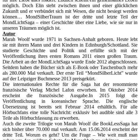
möglich. Doch Elin steht zwischen ihnen und einer glücklichen
Zukunft und er verbündet sich mit Wesen, die nicht besiegt werden
können… MondSilberTraum ist der dritte und letzte Teil der
MondLichtSaga – einer Geschichte über eine Liebe, wie sie nur in
unseren Träumen möglich ist.
Autor
Marah Woolf wurde 1971 in Sachsen-Anhalt geboren. Heute lebt
sie mit ihrem Mann und drei Kindern in Edinburgh/Schottland. Sie
studierte Geschichte und Politik und erfüllte sich mit der
Veröffentlichung ihres ersten Romans 2011 einen großen Traum.
Die Arbeit an der MondLichtSaga wurde Ende 2012 abgeschlossen.
Seitdem haben die Bücher sich als E-Book oder Taschenbuch mehr
als 280.000 Mal verkauft. Der erste Teil “MondSilberLicht” wurde
auf der Leipziger Buchmesse 2013 preisgekürt.
Die internationalen Rechte für die Saga hat der renommierte
französische Verlag Michel Lafon erworben. Im Oktober 2014
erscheint die französische Ausgabe.In 2015 folgt die
Veröffentlichung in koreanischer Sprache. Die englische
Übersetzung ist bereits seit Februar 2014 erhältlich. Für alle
Hörbuchfans eine tolle Nachricht: exklusiv bei audible sind alle 3
Teile als Hörbuchfassung zu erwerben.
Auch die zweite Trilogie von Marah Woolf die BookLessSaga hat
sich bisher über 70.000 mal verkauft. Am 15.06.2014 erscheint der
dritte Teil. Worum es geht? Um die Frage – Wie weit muß man