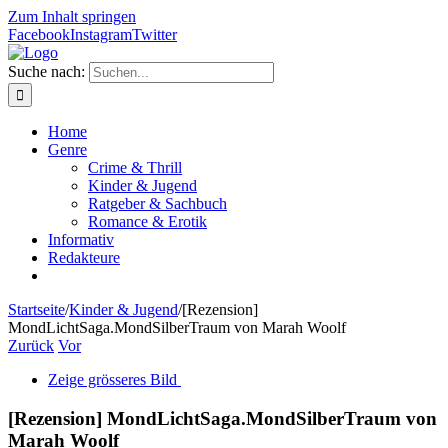
Zum Inhalt springen
Facebook
Instagram
Twitter
Suche nach:
Home
Genre
Crime & Thrill
Kinder & Jugend
Ratgeber & Sachbuch
Romance & Erotik
Informativ
Redakteure
Startseite
/
Kinder & Jugend
/
[Rezension]
MondLichtSaga.MondSilberTraum von Marah Woolf
Zurück
Vor
Zeige grösseres Bild
[Rezension] MondLichtSaga.MondSilberTraum von
Marah Woolf