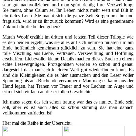
sehr gut nachvollziehen und man spürt richtig Ihre Verzweiflung.
Sie meint, ohne Calum sei Ihr Leben nichts mehr wert und fällt in
ein tiefes Loch. Sie macht sich die ganze Zeit Sorgen um ihn und
fragt sich, wird er zu ihr zurück kommen? Wird es eine gemeinsame
Zukunft für die beiden geben?
Marah Woolf erzählt im dritten und letzten Teil dieser Trilogie wie
es den beiden ergeht, was sie alles auf sich nehmen müssen um am
Ende hoffentlich gemeinsam glücklich zu sein. Sie hat eine ganz
tolle Mischung aus Liebe, Vertrauen, Verzweiflung und Hoffnung
erschaffen. Liebevolle, kleine Details machen dieses Buch zu einem
echte Lesevergnügen. Protagonisten werden so schön und genau
dargestellt das man sich in deren Welt gut wiederfinden kann. Es
sind die Kleinigkeiten die es hier ausmachen und den Leser voller
Spannung bis ans Buchende verzaubern. Man mag es kaum aus der
Hand legen, hat Tränen vor Trauer und vor Lachen im Auge und
erfreut sich einfach an dieser tollen Geschichte.
Ich muss sagen das ich schon traurig war das es nun zu Ende sein
soll, aber es ist auch alles so schön stimmig das man danach
vollkommen zufrieden ist!
Hier mal die Reihe in der Übersicht: