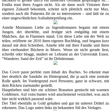
nachdem er gerade durch ein modernes Gemälde gesprungen ist…
Emilia traut ihren Augen nicht. Als sie dann noch Visionen ihrer
eigenen Zukunft bekommt, scheint sich plötzlich nicht nur Max,
sondern auch die Palaestra für sie zu interessieren – und lädt sie zu
einer ungewöhnlichen Aufnahmeprüfung ein.
Amelie Murmanns Liebe zu Jugendromanen begann mit einem
Jungen, der überlebte, und festigte sich endgültig mit einem
Mädchen, das in Flammen stand. Um diese Liebe mit der Welt zu
teilen, eröffnete sie 2010 ihren eigenen Buchblog, und begann kurz
darauf mit dem Schreiben. Amelie lebt mit ihrer Familie und ihren
über vierhundert Büchern in Moers. Wenn sie nicht gerade liest,
schreibt oder bloggt, studiert sie Lehramt an der Universität Essen.
“Wanderer. Sand der Zeit” ist ihr Debütroman.
Das Cover passt perfekt zum Inhalt des Buches. So erkennt man
hier deutlich die Sanduhr im Hintergrund, die ja auch eine zentrale
Rolle spielt. Im Vordergrund zwei Personen, ganz in schwarz, mit
dem Rücken zueinander gestellt.
Hauptfarben sind hier ein schöner Braunton gemischt mit warmen
Goldtönen. Auf extra buntes wird anscheinend verzichtet, was auch
hier nicht wirklich passend wäre.
Der Titel ebenfalls in Gold gehalten und gut im unteren Drittel zu
erkennen. Das Logo unten links im bekannten Stil des Verlages.