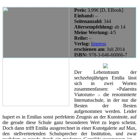
Preis:
3,99€ [D, EBook]
Einband:
–
Seitenanzahl:
344
Altersempfehlung:
ab 14
Meine Wertung:
4/5
Reihe:
–
Verlag:
Impress
erschienen am
: Juli 2014
ISBN
:
978-3-646-60066-7
Der Lebenstraum der
sechzehnjährigen Emilia lässt
sich in zwei Worten
zusammenfassen: »Palaestra
Viatorum« – die renommierte
Internatsschule, in der nur die
Besten der Besten
aufgenommen werden. Leider
hapert es in Emilias sonst perfektem Zeugnis an der Kunstnote, auf
die gerade diese Schule ganz besonderen Wert zu legen scheint.
Doch dann trifft Emilia ausgerechnet in einer Kunstgalerie auf Max,
den stellvertretenden Schulsprecher der Institution, und zwar