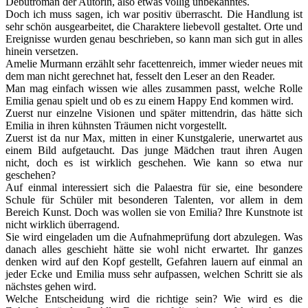
Debütroman der Autorin, also etwas völlig unbekanntes.
Doch ich muss sagen, ich war positiv überrascht. Die Handlung ist
sehr schön ausgearbeitet, die Charaktere liebevoll gestaltet. Orte und
Ereignisse wurden genau beschrieben, so kann man sich gut in alles
hinein versetzen.
Amelie Murmann erzählt sehr facettenreich, immer wieder neues mit
dem man nicht gerechnet hat, fesselt den Leser an den Reader.
Man mag einfach wissen wie alles zusammen passt, welche Rolle
Emilia genau spielt und ob es zu einem Happy End kommen wird.
Zuerst nur einzelne Visionen und später mittendrin, das hätte sich
Emilia in ihren kühnsten Träumen nicht vorgestellt.
Zuerst ist da nur Max, mitten in einer Kunstgalerie, unerwartet aus
einem Bild aufgetaucht. Das junge Mädchen traut ihren Augen
nicht, doch es ist wirklich geschehen. Wie kann so etwa nur
geschehen?
Auf einmal interessiert sich die Palaestra für sie, eine besondere
Schule für Schüler mit besonderen Talenten, vor allem in dem
Bereich Kunst. Doch was wollen sie von Emilia? Ihre Kunstnote ist
nicht wirklich überragend.
Sie wird eingeladen um die Aufnahmeprüfung dort abzulegen. Was
danach alles geschieht hätte sie wohl nicht erwartet. Ihr ganzes
denken wird auf den Kopf gestellt, Gefahren lauern auf einmal an
jeder Ecke und Emilia muss sehr aufpassen, welchen Schritt sie als
nächstes gehen wird.
Welche Entscheidung wird die richtige sein? Wie wird es die