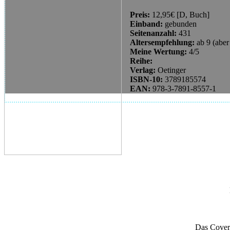
Preis:
12,95€ [D, Buch]
Einband:
gebunden
Seitenanzahl:
431
Altersempfehlung:
ab 9 (abe
Meine Wertung:
4/5
Reihe:
Verlag:
Oetinger
ISBN-10:
3789185574
EAN:
978-3-7891-8557-1
Das Cover 