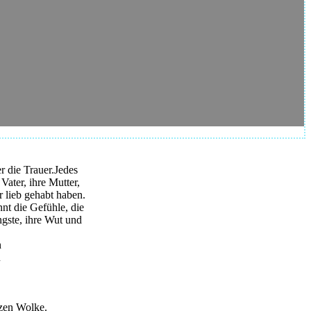
 die Trauer.Jedes
Vater, ihre Mutter,
r lieb gehabt haben.
nt die Gefühle, die
ngste, ihre Wut und
n
u
rzen Wolke.