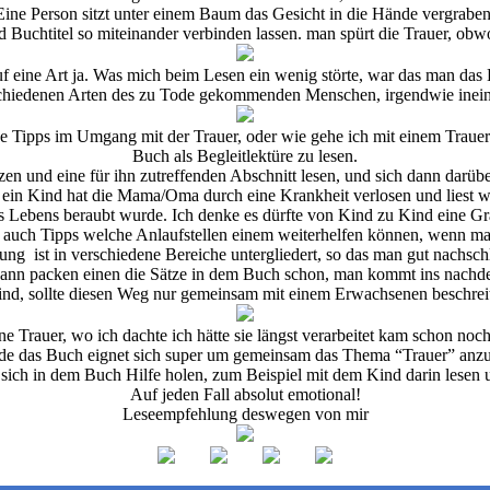
Eine Person sitzt unter einem Baum das Gesicht in die Hände vergraben
d Buchtitel so miteinander verbinden lassen. man spürt die Trauer, ob
 auf eine Art ja. Was mich beim Lesen ein wenig störte, war das man das
hiedenen Arten des zu Tode gekommenden Menschen, irgendwie inein
he Tipps im Umgang mit der Trauer, oder wie gehe ich mit einem Trauer
Buch als Begleitlektüre zu lesen.
n und eine für ihn zutreffenden Abschnitt lesen, und sich dann darüber
 ein Kind hat die Mama/Oma durch eine Krankheit verlosen und liest w
Lebens beraubt wurde. Ich denke es dürfte von Kind zu Kind eine Gra
auch Tipps welche Anlaufstellen einem weiterhelfen können, wenn man
ung ist in verschiedene Bereiche untergliedert, so das man gut nachsc
dann packen einen die Sätze in dem Buch schon, man kommt ins nachden
ind, sollte diesen Weg nur gemeinsam mit einem Erwachsenen beschrei
 Trauer, wo ich dachte ich hätte sie längst verarbeitet kam schon noch
nde das Buch eignet sich super um gemeinsam das Thema “Trauer” anz
ich in dem Buch Hilfe holen, zum Beispiel mit dem Kind darin lesen u
Auf jeden Fall absolut emotional!
Leseempfehlung deswegen von mir