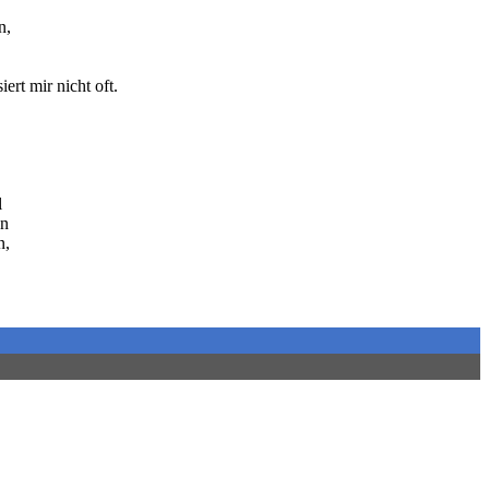
n,
ert mir nicht oft.
l
nn
n,