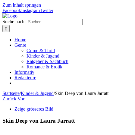
Zum Inhalt springen
Facebook
Instagram
Twitter
Suche nach:
Home
Genre
Crime & Thrill
Kinder & Jugend
Ratgeber & Sachbuch
Romance & Erotik
Informativ
Redakteure
Startseite
/
Kinder & Jugend
/
Skin Deep von Laura Jarratt
Zurück
Vor
Zeige grösseres Bild
Skin Deep von Laura Jarratt