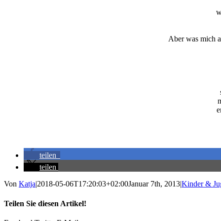
w
Aber was mich am 
m
e
teilen
teilen
Von
Katja
|
2018-05-06T17:20:03+02:00
Januar 7th, 2013
|
Kinder & Ju
Teilen Sie diesen Artikel!