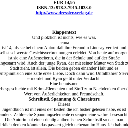
EUR 14,95
ISBN-13: 978-3-7915-1033-0
http://www.dressler-verlag.de
Klappentext
Und plötzlich ist nichts, wie es war.
Jenna
ist 14, als sie bei einem Autounfall ihre Freundin Lindsay verliert und
selbst schwerste Gesichtsverbrennungen erleidet. Von heute auf morge
ist sie eine Außenseiterin, die in der Schule und auf der Straße
angestarrt wird. Auch der junge Ryan, der mit seiner Mutter von Stadt z
Stadt zieht, ist allein. Die beiden geben einander Halt und es
entspinnt sich eine zarte erste Liebe. Doch dann wird Unfallfahrer Stev
ermordet und Ryan gerät unter Verdacht.
Eine behutsame
ebesgeschichte mit Krimi-Elementen und Stoff zum Nachdenken über 
Wert von Äußerlichkeiten und Freundschaft.
Schreibstil, Spannung & Charaktere
Dieses
Jugendbuch ist mit eines der besten die ich bisher gelesen habe, es ist
anders. Zahlreiche Spannungselemente erzeugen eine wahre Lesesucht
Die Autorin hat einen richtig authentischen Schreibstil so das man
irklich denken könnte das passiert gleich nebenan im Haus. Ich hab mi