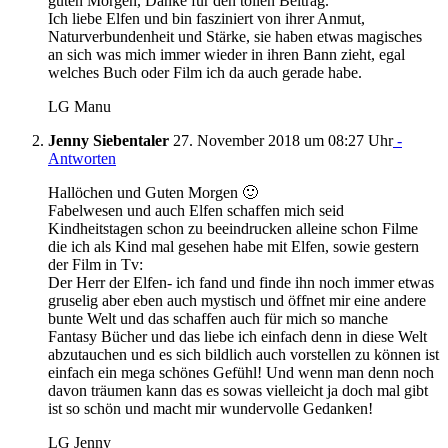
guten Morgen, Danke für den tollen Beitrag.
Ich liebe Elfen und bin fasziniert von ihrer Anmut,
Naturverbundenheit und Stärke, sie haben etwas magisches
an sich was mich immer wieder in ihren Bann zieht, egal
welches Buch oder Film ich da auch gerade habe.
LG Manu
Jenny Siebentaler
27. November 2018 um 08:27 Uhr
-
Antworten
Hallöchen und Guten Morgen 🙂
Fabelwesen und auch Elfen schaffen mich seid
Kindheitstagen schon zu beeindrucken alleine schon Filme
die ich als Kind mal gesehen habe mit Elfen, sowie gestern
der Film in Tv:
Der Herr der Elfen- ich fand und finde ihn noch immer etwas
gruselig aber eben auch mystisch und öffnet mir eine andere
bunte Welt und das schaffen auch für mich so manche
Fantasy Bücher und das liebe ich einfach denn in diese Welt
abzutauchen und es sich bildlich auch vorstellen zu können ist
einfach ein mega schönes Gefühl! Und wenn man denn noch
davon träumen kann das es sowas vielleicht ja doch mal gibt
ist so schön und macht mir wundervolle Gedanken!
LG Jenny