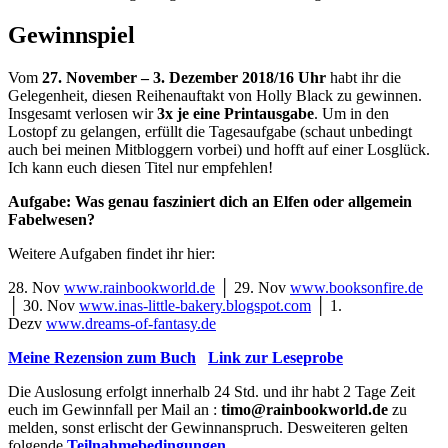
Gewinnspiel
Vom
27. November – 3. Dezember 2018/16 Uhr
habt ihr die
Gelegenheit, diesen Reihenauftakt von Holly Black zu gewinnen.
Insgesamt verlosen wir
3x je eine Printausgabe
. Um in den
Lostopf zu gelangen, erfüllt die Tagesaufgabe (schaut unbedingt
auch bei meinen Mitbloggern vorbei) und hofft auf einer Losglück.
Ich kann euch diesen Titel nur empfehlen!
Aufgabe: Was genau fasziniert dich an Elfen oder allgemein
Fabelwesen?
Weitere Aufgaben findet ihr hier:
28. Nov
www.rainbookworld.de
│ 29. Nov
www.booksonfire.de
│ 30. Nov
www.inas-little-bakery.blogspot.com
│ 1.
Dezv
www.dreams-of-fantasy.de
Meine Rezension zum Buch
Link zur Leseprobe
Die Auslosung erfolgt innerhalb 24 Std. und ihr habt 2 Tage Zeit
euch im Gewinnfall per Mail an :
timo@rainbookworld.de
zu
melden, sonst erlischt der Gewinnanspruch. Desweiteren gelten
folgende
Teilnahmebedingungen