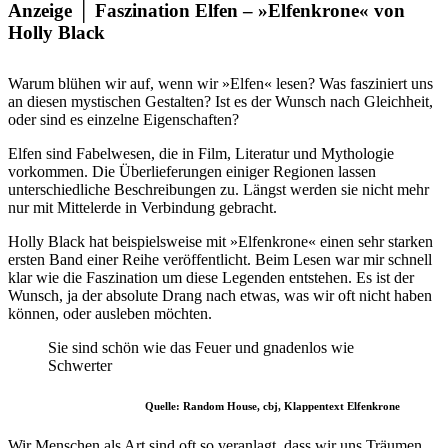
Anzeige │ Faszination Elfen – »Elfenkrone« von
Holly Black
Warum blühen wir auf, wenn wir »Elfen« lesen? Was fasziniert uns
an diesen mystischen Gestalten? Ist es der Wunsch nach Gleichheit,
oder sind es einzelne Eigenschaften?
Elfen sind Fabelwesen, die in Film, Literatur und Mythologie
vorkommen. Die Überlieferungen einiger Regionen lassen
unterschiedliche Beschreibungen zu. Längst werden sie nicht mehr
nur mit Mittelerde in Verbindung gebracht.
Holly Black hat beispielsweise mit »Elfenkrone« einen sehr starken
ersten Band einer Reihe veröffentlicht. Beim Lesen war mir schnell
klar wie die Faszination um diese Legenden entstehen. Es ist der
Wunsch, ja der absolute Drang nach etwas, was wir oft nicht haben
können, oder ausleben möchten.
Sie sind schön wie das Feuer und gnadenlos wie
Schwerter
Quelle: Random House, cbj, Klappentext Elfenkrone
Wir Menschen als Art sind oft so veranlagt, dass wir uns Träumen