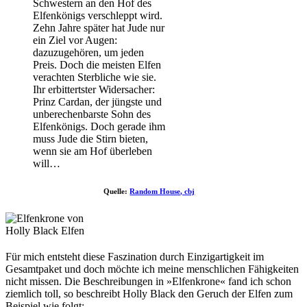
Schwestern an den Hof des
Elfenkönigs verschleppt wird.
Zehn Jahre später hat Jude nur
ein Ziel vor Augen:
dazuzugehören, um jeden
Preis. Doch die meisten Elfen
verachten Sterbliche wie sie.
Ihr erbittertster Widersacher:
Prinz Cardan, der jüngste und
unberechenbarste Sohn des
Elfenkönigs. Doch gerade ihm
muss Jude die Stirn bieten,
wenn sie am Hof überleben
will…
Quelle:
Random House, cbj
Für mich entsteht diese Faszination durch Einzigartigkeit im
Gesamtpaket und doch möchte ich meine menschlichen Fähigkeiten
nicht missen. Die Beschreibungen in »Elfenkrone« fand ich schon
ziemlich toll, so beschreibt Holly Black den Geruch der Elfen zum
Beispiel wie folgt: