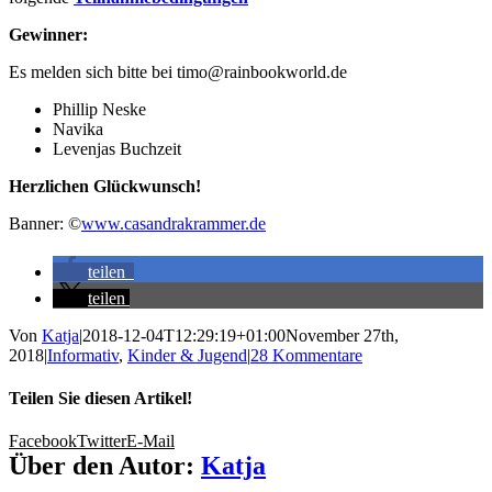
Gewinner:
Es melden sich bitte bei timo@rainbookworld.de
Phillip Neske
Navika
Levenjas Buchzeit
Herzlichen Glückwunsch!
Banner: ©
www.casandrakrammer.de
teilen
teilen
Von
Katja
|
2018-12-04T12:29:19+01:00
November 27th,
2018
|
Informativ
,
Kinder & Jugend
|
28 Kommentare
Teilen Sie diesen Artikel!
Facebook
Twitter
E-Mail
Über den Autor:
Katja