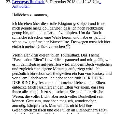
Levenyas Buchzeit
3. Dezember 2018 um 12:45 Uhr
-
Antworten
Hallöchen zusammen,
ich bin eben über diese tolle Blogtour gestolpert und freue
mich gerade mega doll darüber, dass ich noch rechtzeitig
genug bin, um in den Lostopf zu hüpfen. Um das Buch
schleiche ich schon eine Weile herum und habe es gefühlt
schon ewig auf meiner Wunschliste. Deswegen muss ich hier
einfach meinen Glück versuchen 🙂
Vielen Dank für diesen tollen Tourauftakt. Das Thema
“Faszination Elfen” ist wirklich spannend und mir gefällt, wie
es in dem Beitrag aufgegriffen wird, mit dem Buch verglichen
und zugleich eine eigene Meiunug aufgeziegt wird. Ich
persönlich bin schon seit Ewigkeiten ein Fan von Fantasy und
vor allem Fabelwesen. Ich habe schon früh DER HERR
DER RINGE gelesen und dort meine Liebe zu den Elben
entdeckt. Mich fasziniert an den Elfen vor allem, dass bei
ihnen alles möglich zu sein scheint. Sie sind überirdische
Wesen, die voller Licht, aber auch voller Dunkelheit sein
können. Grausam, unnahbar, magisch, wunderschön,
anmutig, kämpferisch. Man wird es nicht leid ihre
Geschichten zu lesen und die Füllen an Elfenbüchern zeigt,