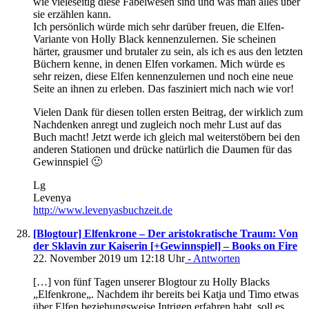
wie vieleseitig diese Fabelwesen sind und was man alles über
sie erzählen kann.
Ich persönlich würde mich sehr darüber freuen, die Elfen-
Variante von Holly Black kennenzulernen. Sie scheinen
härter, grausmer und brutaler zu sein, als ich es aus den letzten
Büchern kenne, in denen Elfen vorkamen. Mich würde es
sehr reizen, diese Elfen kennenzulernen und noch eine neue
Seite an ihnen zu erleben. Das fasziniert mich nach wie vor!
Vielen Dank für diesen tollen ersten Beitrag, der wirklich zum
Nachdenken anregt und zugleich noch mehr Lust auf das
Buch macht! Jetzt werde ich gleich mal weiterstöbern bei den
anderen Stationen und drücke natürlich die Daumen für das
Gewinnspiel 🙂
Lg
Levenya
http://www.levenyasbuchzeit.de
[Blogtour] Elfenkrone – Der aristokratische Traum: Von
der Sklavin zur Kaiserin [+Gewinnspiel] – Books on Fire
22. November 2019 um 12:18 Uhr
- Antworten
[…] von fünf Tagen unserer Blogtour zu Holly Blacks
„Elfenkrone„. Nachdem ihr bereits bei Katja und Timo etwas
über Elfen beziehungsweise Intrigen erfahren habt, soll es