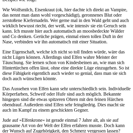
Wie Wolfsmilch, Eisenkraut (ok, hier dachte ich direkt an Vampire,
das nennt man dann wohl vorgeschädigt), geronnenes Blut oder
zerstoßene Kiefernadeln. Wer gerne mal in den Wald geht und auch
wirklich bewusst riecht, der weiß, wie intensiv sie ein Geruch sein
kann. Ich musste hier auch automatisch an moosbedeckte Wälder
und Co denken. Gerüche prägen, einmal einen tollen Duft in der
Nase, verbinden wir ihn automatisch mit einer Situation.
Eine Eigenschaft, welche ich nicht so toll finden würde, wäre das
nicht Lügen können. Allerdings sind Elfen wahre Meister der
Täuschung. Sie lernen schon von Kindesbeinen an, wie man sich
Hintertürchen offen lässt, ohne eine direkte Lüge einzugehen. So ist
diese Fähigkeit eigentlich auch wieder so genial, dass man sie sich
doch auch wünschen könnte.
Das Aussehen von Elfen kann sehr unterschiedlich sein. Individuelle
Körperfarben, Schweif oder Hufe sind auch möglich. Bekannte
hingegen sind die etwas spitzeren Ohren mit den feinen Härchen
obendrauf. Außerdem sind Elfen sehr feingliedrig. Dies macht sie
auch im Kampf zu einem geschickten Gegner.
Jude auf »Elfenkrone« ist gerade einmal 7 Jahre alt, als sie auf
grausame Art von der Welt der Elfen erfahren musste. Doch kann
der Wunsch auf Zugehörigkeit, den Schmerz vergessen lassen?