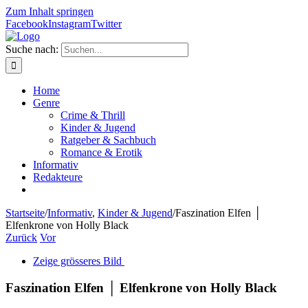
Zum Inhalt springen
Facebook
Instagram
Twitter
Suche nach:
Home
Genre
Crime & Thrill
Kinder & Jugend
Ratgeber & Sachbuch
Romance & Erotik
Informativ
Redakteure
Startseite
/
Informativ
,
Kinder & Jugend
/
Faszination Elfen │
Elfenkrone von Holly Black
Zurück
Vor
Zeige grösseres Bild
Faszination Elfen │ Elfenkrone von Holly Black