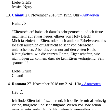
Liebe Grüße
Jessica Nguy
Chianti
27. November 2018 um 19:55 Uhr
- Antworten
Huhu 🙂
“Elfentochter” habe ich damals sehr gemocht und ich freue
mich sehr auf etwas neues, elfiges von Holy Black!
Mich fasziniert an Elfen, oder auch anderen Fabelwesen, dass
sie sich äußerlich oft gar nicht so sehr von Menschen
unterscheiden. Aber das eben nur auf den ersten Blick.
Kleinigkeiten, wie die spitzen Ohren, Eigenschaften, wie
nicht lügen zu können, dass sie kein Eisen vertragen… Sehr
spannend!
Liebe Grüße
Chianti
Ramona
27. November 2018 um 21:41 Uhr
- Antworten
Hey 🙂
Ich finde Elfen total faszinierend. Ich stelle sie mir als winzig
kleine, magische und sehr filigrane Wesen vor. Wie schön
muss es sein, unter dem Schirm eines Fliegenpilzes vor