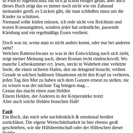
In Puncto Jugendschutz hat sich ja schon einiges getan, aber auch
dieses Buch zeigt das es immer noch nicht wie ein Zahnrad
ineinander greift, es Lücken gibt, die man schließen muss um die
Kinder zu schützen.
Niemand sollte leiden müssen, ich rede nicht von Reichtum und
teuren Konsumgütern, sondern jeder hat ordentliche, passende
Kleidung und ein regelmäßigs Essen verdient.
Doch was ist, wenn man es nicht anders kennt, oder nur bei anderen
sieht?
Welchen Rattenschwanz so was in der Entwicklung nach sich zieht,
zeigt meiner Meinung nach, dieser Roman recht eindrucksvoll. Wo
manche Liebeskummer ect. lesen, steckt in Wahrheit eine verletzte
Seele, die einen sicheren Hafen, den sie dringend braucht, verliert.
Gerade in solchen haltlosen Situationen nicht den Kopf zu verlieren,
jeden Tag den Mut zu haben sich dem Ganzen erneut zu stellen, nie
zu wissen was der nächste Tag bringen mag…
Genau das macht einen zum Helden
Einem Helden, der Anderen in der Körperstärke trotzt
Aber auch solche Helden brauchen Halt!
Fazit
Ein Buch, das mich sehr nachdenklich & emotional berührt
zurücklässt. Die eigene Wertschätzbarkeit ist hier ebenso groß
geschrieben, wie die Hilfsbereitschaft oder der Hilfeschrei dieser
Heldin.