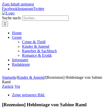
Zum Inhalt springen
Facebook
Instagram
Twitter
Suche nach:
Home
Genre
Crime & Thrill
Kinder & Jugend
Ratgeber & Sachbuch
Romance & Erotik
Informativ
Redakteure
Startseite
/
Kinder & Jugend
/
[Rezension] Heldentage von Sabine
Raml
Zurück
Vor
Zeige grösseres Bild
[Rezension] Heldentage von Sabine Raml