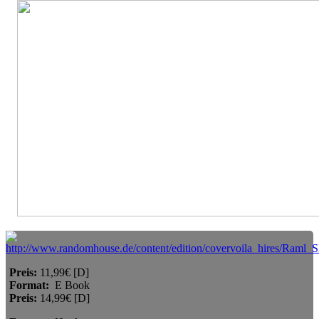
Preis:
11,99€ [D]
Format:
E Book
Preis:
14,99€ [D]