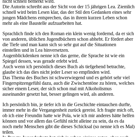
nicht schnell bemerkt wird.
Die Autorin schreibt aus der Sicht von der 15 jährigen Lea. Ziemlich
schnell wird beim Lesen klar, das der Stil den Gedanken eines sehr
jungen Mädchens entsprechen, das in ihrem kurzen Leben schon
mehr als eine Baustelle aufzuarbeiten hat.
Sprachlich finde ich den Roman ein klein wenig fordernd, da er sich
von anderen, üblichen Jugendbüchern schon abhebt. Er fördert aber
die Tiefe und man kann sich so sehr gut auf die Situationen
einstellen und in Lea hinversetzen.
Augenblickdenken nenne ich das gerne, die Sprache ist wie ein
Spiegel dessen, was gerade erlebt wird.
Auch wenn ich persönlich dieses Buch als tiefgehend betrachte,
glaube ich das dies nicht jeder Leser so empfinden wird.
Das Thema des Buches ist schwerwiegend und es gehört sehr viel
Fingerspitzengefühl dazu, auch die Zwischentöne zu hören, welches
sicher einem Leser, der sich schon mal mit Alkoholismus
auseinander gesetzt hat, besser gelingen wird, als anderen.
Ich persönlich bin, je tiefer ich in die Geschichte eintauchen durfte,
immer mehr in die Vergangenheit zurück gereist. Ich fragte mich oft,
ob ich eine Freundin hatte wie Pola, wie ich mir anderes hätte helfen
können und vor allem das Gefühl nicht alleine zu sein, da es da
noch mehr Menschen gibt die dieses Schicksal (so nenne ich es Mal)
teilen.