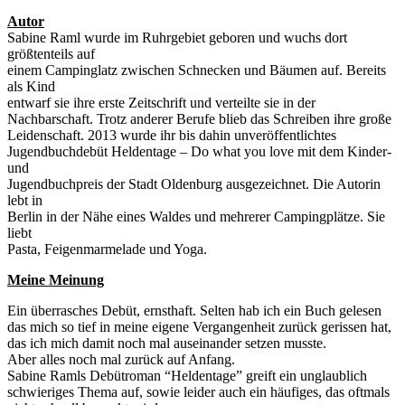
Autor
Sabine Raml wurde im Ruhrgebiet geboren und wuchs dort
größtenteils auf
einem Campinglatz zwischen Schnecken und Bäumen auf. Bereits
als Kind
entwarf sie ihre erste Zeitschrift und verteilte sie in der
Nachbarschaft. Trotz anderer Berufe blieb das Schreiben ihre große
Leidenschaft. 2013 wurde ihr bis dahin unveröffentlichtes
Jugendbuchdebüt Heldentage – Do what you love mit dem Kinder-
und
Jugendbuchpreis der Stadt Oldenburg ausgezeichnet. Die Autorin
lebt in
Berlin in der Nähe eines Waldes und mehrerer Campingplätze. Sie
liebt
Pasta, Feigenmarmelade und Yoga.
Meine Meinung
Ein überrasches Debüt, ernsthaft. Selten hab ich ein Buch gelesen
das mich so tief in meine eigene Vergangenheit zurück gerissen hat,
das ich mich damit noch mal auseinander setzen musste.
Aber alles noch mal zurück auf Anfang.
Sabine Ramls Debütroman “Heldentage” greift ein unglaublich
schwieriges Thema auf, sowie leider auch ein häufiges, das oftmals