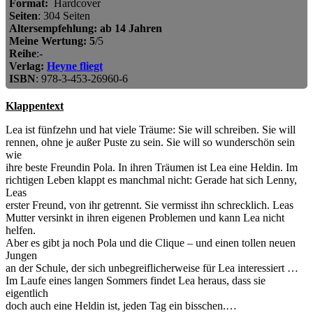
Format:
Hardcover
Seiten
: 304 Seiten
Altersempfehlung: ab 14 Jahren
Meine Wertung:
5
/5
Reihe
:-
Verlag:
Heyne fliegt
ISBN
: 978-3-453-26960-6
Klappentext
Lea ist fünfzehn und hat viele Träume: Sie will schreiben. Sie will
rennen, ohne je außer Puste zu sein. Sie will so wunderschön sein
wie
ihre beste Freundin Pola. In ihren Träumen ist Lea eine Heldin. Im
richtigen Leben klappt es manchmal nicht: Gerade hat sich Lenny,
Leas
erster Freund, von ihr getrennt. Sie vermisst ihn schrecklich. Leas
Mutter versinkt in ihren eigenen Problemen und kann Lea nicht
helfen.
Aber es gibt ja noch Pola und die Clique – und einen tollen neuen
Jungen
an der Schule, der sich unbegreiflicherweise für Lea interessiert …
Im Laufe eines langen Sommers findet Lea heraus, dass sie
eigentlich
doch auch eine Heldin ist, jeden Tag ein bisschen.…