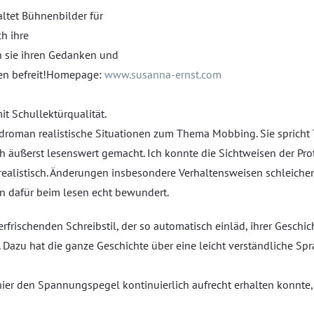
altet Bühnenbilder für
h ihre
n sie ihren Gedanken und
iben befreit!Homepage:
www.susanna-ernst.com
t Schullektürqualität.
droman realistische Situationen zum Thema Mobbing. Sie spricht
ch äußerst lesenswert gemacht. Ich konnte die Sichtweisen der P
ealistisch. Änderungen insbesondere Verhaltensweisen schleichen
hn dafür beim lesen echt bewundert.
erfrischenden Schreibstil, der so automatisch einläd, ihrer Gesch
Dazu hat die ganze Geschichte über eine leicht verständliche Spr
 hier den Spannungspegel kontinuierlich aufrecht erhalten konnt