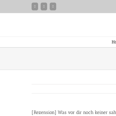
Zum
Facebook
Instagram
Twitter
Inhalt
springen
H
[Rezension] Was vor dir noch keiner sa